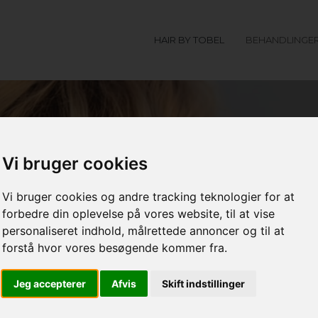
HAIR BY TOBEL
BEHANDLINGE
Vi bruger cookies
Vi bruger cookies og andre tracking teknologier for at
forbedre din oplevelse på vores website, til at vise
personaliseret indhold, målrettede annoncer og til at
bel
forstå hvor vores besøgende kommer fra.
Jeg accepterer
Afvis
Skift indstillinger
lg med på facebook og Instagram og lad dig bli