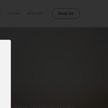
Book tid
R
OM MIG
KONTAKT
ve inspireret. Du kan altid booke