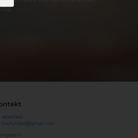
dig.
ontakt
42447445
hairbytobel@gmail.com
oregade 5