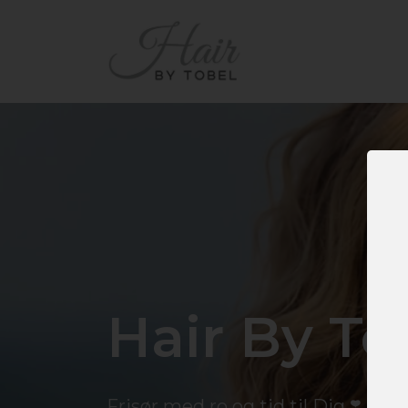
Hair By To
Frisør med ro og tid til Dig ❣️ Fø