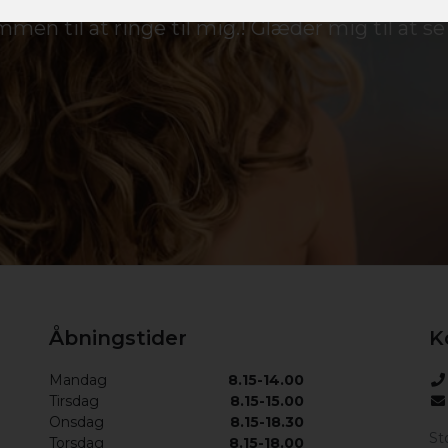
men til at ringe til mig.! Glæder mig til at se 
Åbningstider
K
Mandag
8.15-14.00
Tirsdag
8.15-15.00
Onsdag
8.15-18.30
St
Torsdag
8.15-18.00